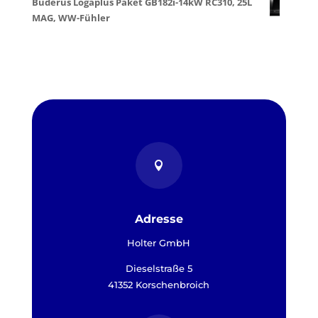
Buderus Logaplus Paket GB182i-14kW RC310, 25L
MAG, WW-Fühler

Adresse
Holter GmbH
Dieselstraße 5
41352 Korschenbroich