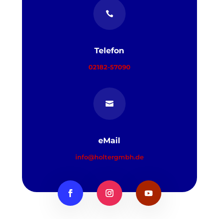

Telefon
02182-57090

eMail
info@holtergmbh.de