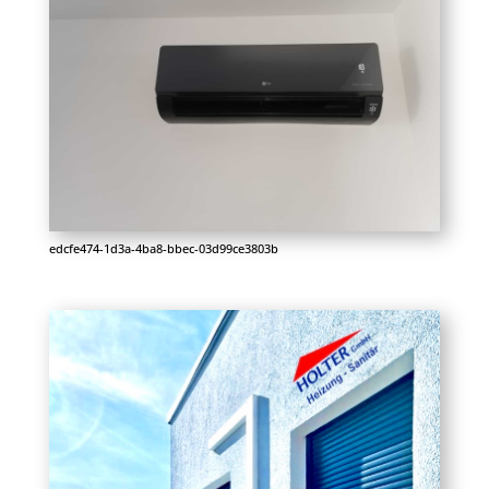
edcfe474-1d3a-4ba8-bbec-03d99ce3803b