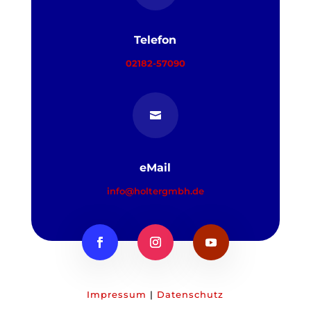
Telefon
02182-57090

eMail
info@holtergmbh.de
Impressum
|
Datenschutz